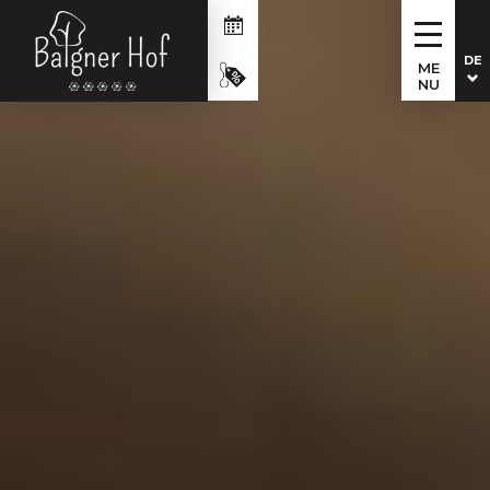
DE
ME
NU