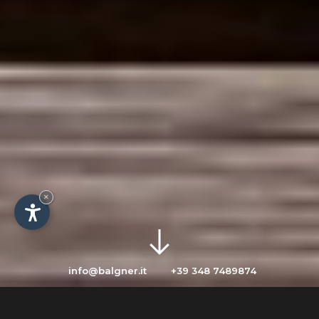
×
info@balgner.it
+39 348 7489874